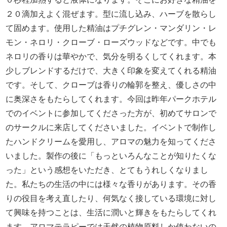
２０滴加えよく混ぜます。型に流し込み、ハーブを散らし
て固めます。使用した精油はプチグレン・マンダリン・レ
モン・ネロリ・クローブ・ローズウッドなどです。中でも
ネロリの香りは華やかで、気分を明るくしてくれます。本
少しブレンドするだけで、大きく印象を変えてくれる精油
です。そして、クローブは香りの輪郭を整え、優しさの中
に奥深さをもたらしてくれます。今回は昨年パークホテル
でのイベントに参加してくださった方が、初めてサロンで
のサークルに来店してくださいました。イベントで制作し
たハンドクリームを愛用し、アロマの魅力を知ってくださ
いました。製作の後に「もっといろんなことが知りたくな
った」という感想をいただき、とてもうれしくなりまし
た。私たちの生活の中には様々な香りがあります。その香
りの役目を考え直したり、何気なく接している環境に対し
て興味を持つことは、生活に潤いと輝きをもたらしてくれ
ます。アロマテラピーでは天然の植物原料しか使わないの