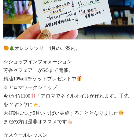
オレンジツリー4月のご案内。
☆ショップインフォメーション
芳香器フェアーが5/5まで開催。
精油10%offチケットプレゼント中
☆アロマワークショップ
今だけ¥1100
「アロマでネイルオイルが作れます。手先
をツヤツヤに
」
大好評につき5月いっぱい実施することとなりました
まだの方は是非オススメです
☆スクールレッスン