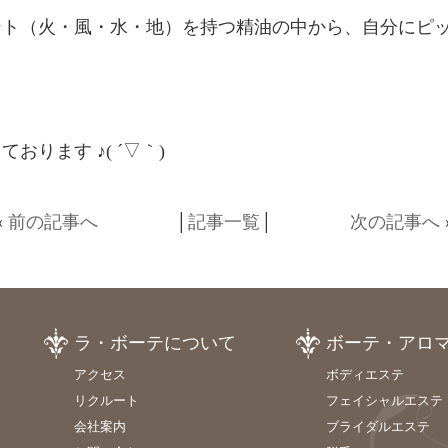
ント（火・風・水・地）を持つ精油の中から、自分にピ
ります ♪( ´▽｀)
«
前の記事へ
│
記事一覧
│
次の記事へ
ラ・ボーテについて
ボーテ・アロ
アクセス
ボディエステ
リクルート
フェイシャルエステ
会社案内
ブライダルエステ