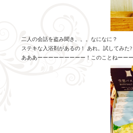
二人の会話を盗み聞き。。。なになに？
ステキな入浴剤があるの！ あれ。試してみた?
あああーーーーーーーーー！このことねーー