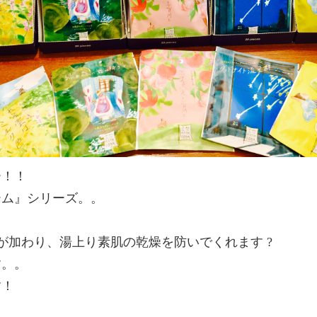
ー！！
ーム』シリーズ。。
が加わり、湯上り素肌の乾燥を防いでくれます ?
す。。
す！