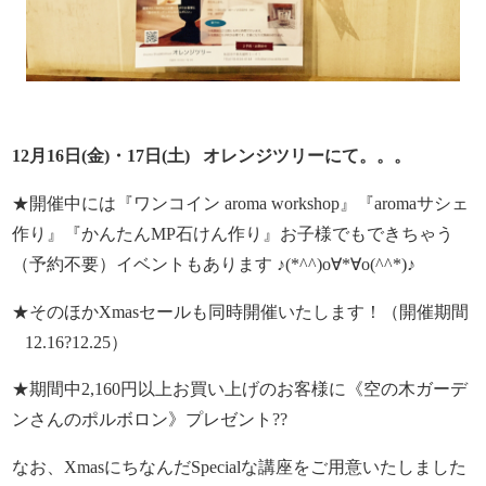
12月16日(金)・17日(土) オレンジツリーにて。。。
★開催中には『ワンコイン aroma workshop』『aromaサシェ
作り』『かんたんMP石けん作り』お子様でもできちゃう
（予約不要）イベントもあります ♪(*^^)o∀*∀o(^^*)♪
★そのほかXmasセールも同時開催いたします！（開催期間
12.16?12.25）
★期間中2,160円以上お買い上げのお客様に《空の木ガーデ
ンさんのポルボロン》プレゼント??
なお、XmasにちなんだSpecialな講座をご用意いたしました