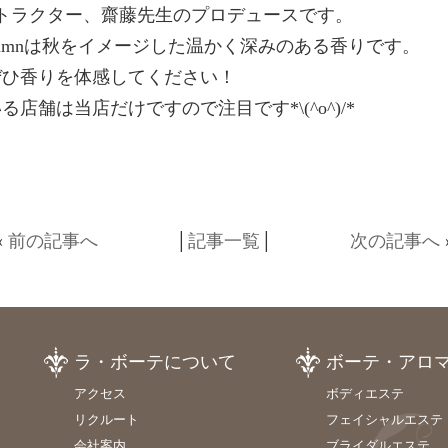
トラクター、齋藤先生のプロデュースです。
utumnは秋をイメージした温かく深みのある香りです。
ぜひ香りを体感してください！
舗は当店だけですので注目です*\(^o^)/*
«
前の記事へ
│
記事一覧
│
次の記事へ
ラ・ボーテについて
ボーテ・アロ
アクセス
ボディエステ
リクルート
フェイシャルエステ
会社案内
ブライダルエステ