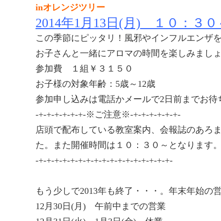
inオレンジツリー
2014年1月13日(月) １０：
この季節にピッタリ！風邪やインフルエンザ
お子さんと一緒にアロマの時間を楽しみましょ
参加費 １組￥３１５０
お子様の対象年齢：5歳～12歳
参加申し込みは電話かメールで2日前までお待ちし
-+-+-+-+-+-+-※ご注意※-+-+-+-+-+-+-
店頭で配布している教室案内、会報誌のあろま
た。また開催時間は１０：３０～となります。失
-+-+-+-+-+-+-+-+-+-+-+-+-+-+-+-+-+-
もう少しで2013年も終了・・・。年末年始の営業
12月30日(月) 午前中までの営業