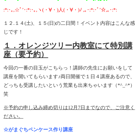
:*:･｡,☆ﾟ’･:*:･｡,ヽ(・∀・)人(・∀・)ﾉ ,｡･:*:･ﾟ’☆,｡･:*:
１２.１４(土)、１５(日)の二日間！イベント内容はこんな感
じです！
１．オレンジツリー内教室にて特別講
座（要予約）
今回の一番の目玉がこちらっ！講師の先生にお願いをして
講座を開いてもらいます♪両日開催で１日４講座あるので、
どっちも受講したいという荒業も出来ちゃいます（*^_^*）
笑
※予約の申し込み締め切りは12月7日までなので、ご注意く
ださい。
☆がまぐちペンケース作り講座