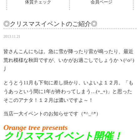
体質チェック
会員ページ
◎クリスマスイベントのご紹介◎
2013.11.21
皆さんこんにちは。急に雪が降ったり雷が鳴ったり、最近
荒れ模様な秋田ですが、いかがお過ごしでしょうかヽ(^o^)
丿
とうとう11月も下旬に差し掛かり、いよいよ１２月。「も
うあっという間に1年が終わってしまう…(+_+)」と思った
そこのアナタ！１２月は濃いですよ～！
当店一大イベントのお知らせです（*^_^*）
Orange tree presents
クリスマスイベント開催！