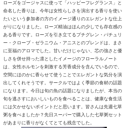
ローズをゴージャスに使って「ハッピーフレグランス」と
命名した香りは、今年は女性らしさを演出する香りを使い
たいという参加者の方のイメージ通りのエレガントな仕上
がりになりました。ローズ精油はほんの少しでも存在感の
ある香りです。ローズを引き立てるプチグレン・パチュリ
ー・クローブ・ゼラニウム・アニスとのブレンドは、まさ
に至福のアロマでした。甘いだけじゃない、芯の強さと優
しさを併せ持った凛としたイメージのフローラルノート
は、女性ホルモンを刺激する芳香成分を含んでいるので、
空間にほのかに香らせて使うことでエレガントな気分を演
出してくれそうです。サークルではよく季節の食材の話題
になります。今日は旬の魚の話題になりましたが、本当の
旬を逃さすにおいしいものを食べることは、健康な食生活
には欠かせないポイントだと思います。皆さんは先週七草
粥を食べましたか？先日スーパーで購入した七草粥セット
があまりに香りがなくてとても残念でした。