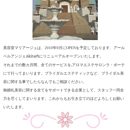
美容室マリアージュは、
年
月に
を予定しております、アール
2010
9
OPEN
ベルアンジェAkita内にリニューアルオープンいたします。
それまでの数カ月間、全てのサービスを,アロマエステサロン
ラ・ボーテ
にて行ってまいります。ブライダルエステティックなど、
ブライダル美
容に関する事でしたらなんでもご相談ください。
御婚礼美容に関する全てをサポートできる企業として、スタッフ一同全
力を尽くしてまいります。これからもお引き立てのほどよろしくお願い
いたします。